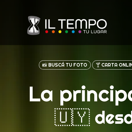
📸 BUSCÁ TU FOTO
🍸 CARTA ONLI
La princip
🇺🇾 desd